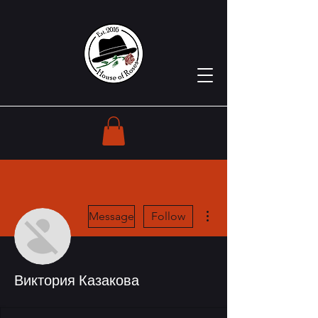
More actions
Message
Follow
Виктория Казакова