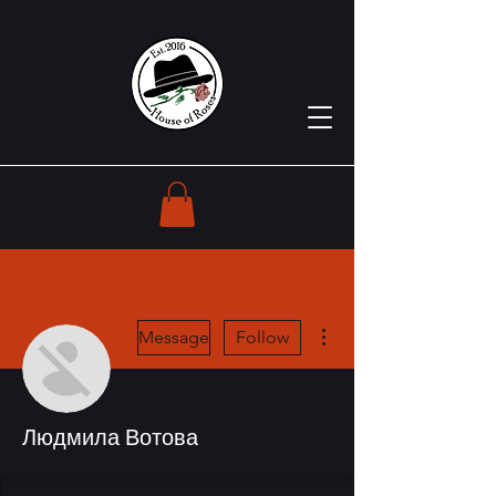
More actions
Message
Follow
Людмила Вотова